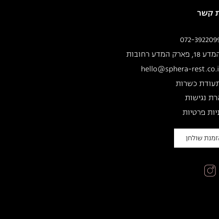
ת קשר
072-392209
ע 18, פארק המדע רחובות
hello@sphera-rest.co.i
עודת כשרות
ת נגישות
יות פרטיות
מנת שולחן