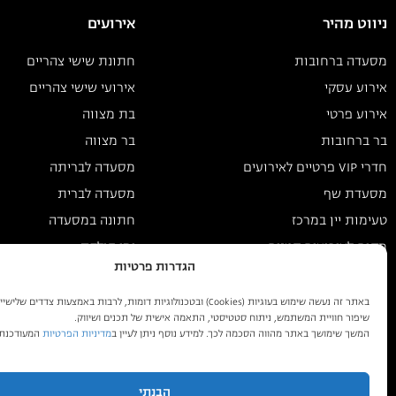
ניווט מהיר
אירועים
מסעדה ברחובות
חתונת שישי צהריים
אירוע עסקי
אירועי שישי צהריים
אירוע פרטי
בת מצווה
בר ברחובות
בר מצווה
חדרי VIP פרטיים לאירועים
מסעדה לבריתה
מסעדת שף
מסעדה לברית
טעימות יין במרכז
חתונה במסעדה
מקום לאירועים קטנים
ימי הולדת
הגדרות פרטיות
בלוג
מסעדת ספרה רחובות
באתר זה נעשה שימוש בעוגיות (Cookies) ובטכנולוגיות דומות, לרבות באמצעות צדדים של
שיפור חוויית המשתמש, ניתוח סטטיסטי, התאמה אישית של תכנים ושיווק.
המשך שימושך באתר מהווה הסכמה לכך. למידע נוסף ניתן לעיין ב
מדיניות הפרטיות
המעודכנת
הבנתי