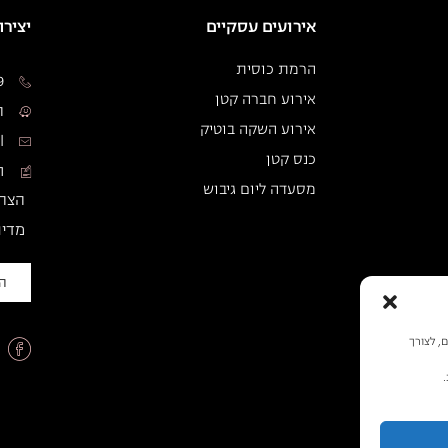
אירועים עסקיים
יציר
הרמת כוסית
9
אירוע חברה קטן
המד
אירוע השקה בוטיק
l
כנס קטן
ת
מסעדה ליום גיבוש
הצהר
מדינ
הז
ישיים, לצורך
.