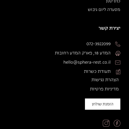
כנס קטן
מסעדה ליום גיבוש
יצירת קשר
072-3922099
המדע 18, פארק המדע רחובות
hello@sphera-rest.co.il
תעודת כשרות
הצהרת נגישות
מדיניות פרטיות
הזמנת שולחן