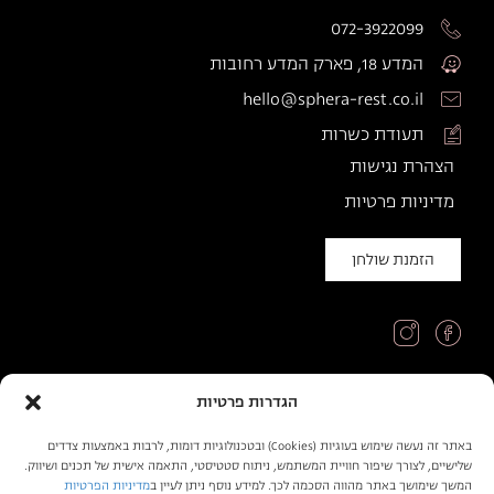
072-3922099
המדע 18, פארק המדע רחובות
hello@sphera-rest.co.il
תעודת כשרות
הצהרת נגישות
מדיניות פרטיות
הזמנת שולחן
הגדרות פרטיות
© כל הזכויות שמורות לספרה
באתר זה נעשה שימוש בעוגיות (Cookies) ובטכנולוגיות דומות, לרבות באמצעות צדדים
שלישיים, לצורך שיפור חוויית המשתמש, ניתוח סטטיסטי, התאמה אישית של תכנים ושיווק.
בניה ועיצוב: omega360
המשך שימושך באתר מהווה הסכמה לכך. למידע נוסף ניתן לעיין ב
מדיניות הפרטיות