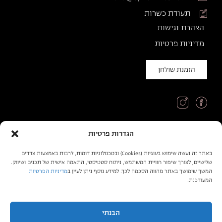
תעודת כשרות
הצהרת נגישות
מדיניות פרטיות
הזמנת שולחן
הגדרות פרטיות
© כל הזכויות שמורות לספרה
באתר זה נעשה שימוש בעוגיות (Cookies) ובטכנולוגיות דומות, לרבות באמצעות צדדים
שלישיים, לצורך שיפור חוויית המשתמש, ניתוח סטטיסטי, התאמה אישית של תכנים ושיווק.
בניה ועיצוב: omega360
המשך שימושך באתר מהווה הסכמה לכך. למידע נוסף ניתן לעיין ב
מדיניות הפרטיות
המעודכנת.
הבנתי