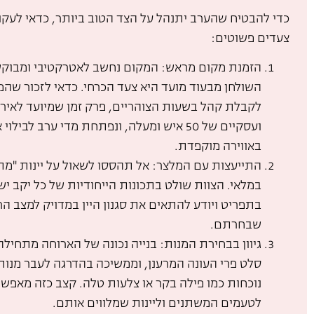
כדי להבטיח שהערב יתנהל על הצד הטוב ביותר, כדאי לעק
צעדים פשוטים:
הזמנת מקום מראש: המקום נחשב לאטרקטיבי ומבוקש
השולחן מבעוד מועד היא צעד הכרחי. כדאי לזכור שה
לקבלת קהל בשעות הצוהריים, פרק זמן שמיועד לאירו
ועסקיים של 50 איש ומעלה, ונפתחת מדי ערב לביל
באווירה מוקפדת.
התייעצות עם המלצר: אל תהססו לשאול על יינות "מת
במלאי. הצוות שולט בתכונות הייחודיות של כל יקב יש
בתפריט ויודע להתאים את סגנון היין במדויק למצב הר
שבחרתם.
גיוון בבחירת המנות: בנייה נכונה של הארוחה מתחילה
סלט פרי העונה המרענן, וממשיכה בהדרגה לעבר מנות
נוכחות כמו פילה בקר או צלעות טלה. קצב כזה מאפש
לטעמים המשתנים וליינות שמלווים אותם.