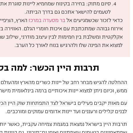
סיום מתוק: בחירה בקינוח שמחמיא ליינות סוגרת א
לטעמים להישאר אתכם גם בדרך הביתה.
כדאי לזכור שכשמגיעים אל
בר מסעדה במרכז
הארץ, הציפיי
אירוח גבוהה שמתכתבת עם איכות חומרי הגלם. האווירה ב
אקלקטית ומשלבת בין חמימות לבין עיצוב מודרני, שילוב ש
למצוא את הפינה שלו ולהרגיש בנוח לאורך כל הערב.
תרבות היין הכשר: למה בס
ההחלטה להגיש מבחר רחב של יינות כשרים מהארץ ומהעולם 
ממש, וכיום ניתן למצוא יינות איכותיים ברמה בינלאומית מישר
עם מאות יקבים פעילים בישראל לצד התפתחות שוק היין הכשר ה
לבנים קלילים ורעננים ועד יינות אדומים עמוקים ומורכבים.
תרבות היין בישראל נמצאת במגמת צמיחה עקבית, כאשר יותר ו
שמתאפיינים בטעמים עוצמתיים ואופי ים־תיכוני, גם היינות 