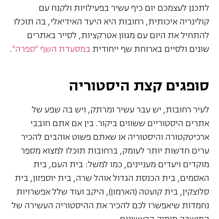
לתכנן לעצמכם יום כיף עשיר בפעילויות ולקנח עם
קולינריה איכותית, רחובות היא היעד האידיאלי, בה תוכלו
להתחיל את היום עם מגוון אטרקציות, לסייר באתרים
שונים ולסיים בארוחת שף ייחודית
במסעדת השף "ספרה"
.
סופגים קצת היסטוריה
לעיר רחובות, יש עבר עשיר ומרתק, ויש בה שפע של
אתרים היסטוריים ששווים ביקור. בין אם אתם חובבי
ארכיטקטורה והיסטוריה או שאתם פשוט אוהבים להכיר
ערים חדשות יותר לעומק, ברחובות תוכלו למצוא מספר
מוקדים ויעדים מעניינים, כמו למשל: בית העם, בית
האסמים, בית הכנסת הגדול אוהל שרה, בית יוספזון, בית
סלוצקין, בית קועטה (הארמון), היקב ועוד שלל אפשרויות
נחמדות שיאפשרו לכם להכיר את ההיסטוריה העשירה של