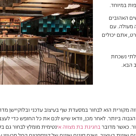
פות במיוחד.
ים האהובים
מעולה. עם
רט, אתם יכולים
לתי נשכחת
 הבא.
ווה מקורית הוא לבחור במסעדת שף בעיצוב עדכני ובלוקיישן מ
גבוה ביותר. לאחר מכן, וודאו שיש לכם את כל החופש כדי לע
ר. כאשר מדובר
בחגיגת בת מצווה אי
נטימית מומלץ לבחור גם ב
כים שונות בעיצוב. ישנם סוגים שונים של קונספטים החל מרעיון ע