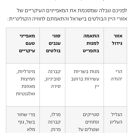
לפניכם טבלה שמסכמת את המאפיינים העיקריים של
אזורי היין הבולטים בישראל והתאמתם לחוויה הקולינרית:
אזור
התאמה
סוגי
מאפייני
גידול
למנות
ענבים
טעם
בתפריט
בולטים
עיקריים
הרי
מנות בשריות
קברנה
מינרליות,
יהודה
עשירות ברוטב
סוביניון,
חמיצות
יין
סירה
מאוזנת
ואלגנטיות
הגליל
סטייקים
מרלו,
פרי שחור
העליון
ונתחים
קברנה
בשל, גוף
שנצלים על
פרנק
מלא