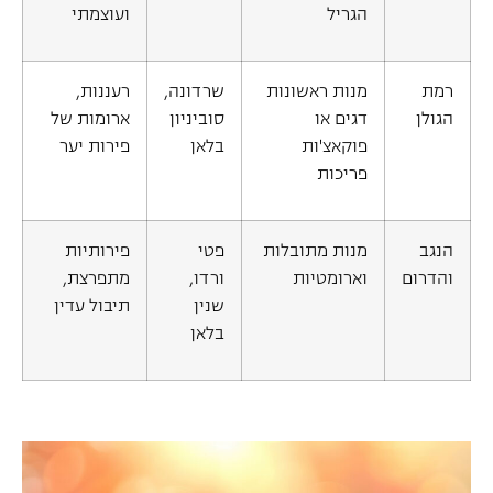
הגריל
ועוצמתי
רמת
מנות ראשונות
שרדונה,
רעננות,
הגולן
דגים או
סוביניון
ארומות של
פוקאצ'ות
בלאן
פירות יער
פריכות
הנגב
מנות מתובלות
פטי
פירותיות
והדרום
וארומטיות
ורדו,
מתפרצת,
שנין
תיבול עדין
בלאן