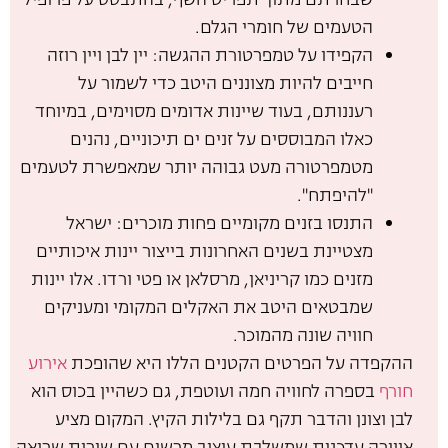
הטעמים של חומרי הגלם.
הקפידו על טמפרטורת ההגשה: יין לבן ויין רוזה
חייבים להיות מצוננים היטב כדי לשמור על
רעננותם, בעוד שיינות אדומים מסוימים, במיוחד
כאלו המבוססים על זנים ים תיכוניים, נהנים
מטמפרטורה מעט גבוהה יותר שמאפשרת לטעמים
"להיפתח".
התנסו בזנים מקומיים פחות מוכרים: ישראל
מצטיינת בשנים האחרונות בייצור יינות איכותיים
מזנים כמו קריניאן, מרסלאן או פטי ורדו. אלו יינות
שמבטאים היטב את האקלים המקומי ומעניקים
חוויה שונה מהמוכר.
ההקפדה על הפרטים הקטנים הללו היא שהופכת
אירוע
חורף
בספרה לחוויה חמה ועוטפת, גם כשהיין בכוס הוא
לבן וצונן והדבר תקף גם בלילות הקיץ. המקום מציע
אווירה עדכנית שמשלבת עיצוב מרשים עם שירות שרואה