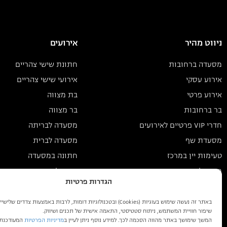
ניווט מהיר
אירועים
מסעדה ברחובות
חתונת שישי צהריים
אירוע עסקי
אירועי שישי צהריים
אירוע פרטי
בת מצווה
בר ברחובות
בר מצווה
חדרי VIP פרטיים לאירועים
מסעדה לבריתה
מסעדת שף
מסעדה לברית
טעימות יין במרכז
חתונה במסעדה
מקום לאירועים קטנים
ימי הולדת
הגדרות פרטיות
בלוג
מסעדת ספרה רחובות
באתר זה נעשה שימוש בעוגיות (Cookies) ובטכנולוגיות דומות, לרבות באמצעות צדדים של
שיפור חוויית המשתמש, ניתוח סטטיסטי, התאמה אישית של תכנים ושיווק.
המשך שימושך באתר מהווה הסכמה לכך. למידע נוסף ניתן לעיין ב
מדיניות הפרטיות
המעודכנת