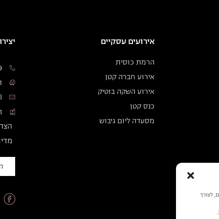
אירועים עסקיים
יציר
הרמת כוסית
9
אירוע חברה קטן
המד
אירוע השקה בוטיק
l
כנס קטן
ת
מסעדה ליום גיבוש
הצהר
מדינ
הז
ישיים, לצורך
.