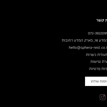
ת קשר
072-392209
ע 18, פארק המדע רחובות
hello@sphera-rest.co.i
עודת כשרות
ת נגישות
יות פרטיות
מנת שולחן